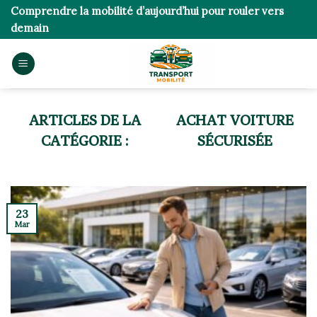
Skip
Comprendre la mobilité d’aujourd’hui pour rouler vers
to
demain
content
ACHAT VOITURE
SÉCURISÉE
23
Mar