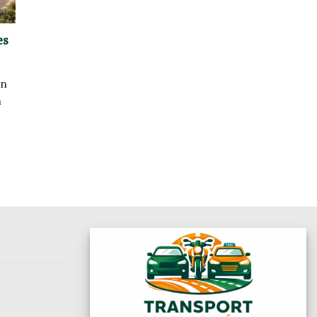
es
on
n