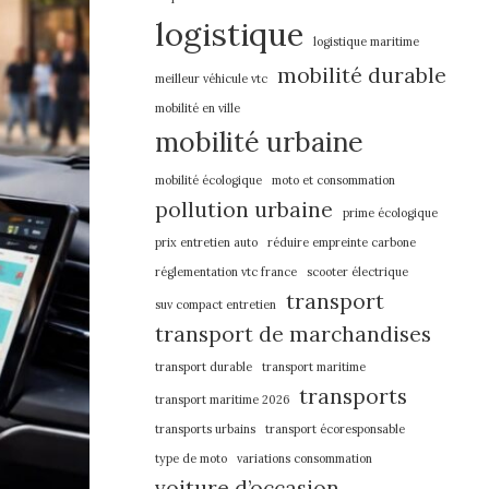
logistique
logistique maritime
mobilité durable
meilleur véhicule vtc
mobilité en ville
mobilité urbaine
mobilité écologique
moto et consommation
pollution urbaine
prime écologique
prix entretien auto
réduire empreinte carbone
réglementation vtc france
scooter électrique
transport
suv compact entretien
transport de marchandises
transport durable
transport maritime
transports
transport maritime 2026
transports urbains
transport écoresponsable
type de moto
variations consommation
voiture d’occasion