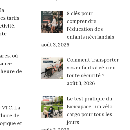
la
8 clés pour
es tarifs
comprendre
tivité.
l’éducation des
nte
enfants néerlandais
août 3, 2026
ares, où
Comment transporter
ssance
vos enfants à vélo en
e heure de
toute sécurité ?
août 3, 2026
Le test pratique du
Bicicapace : un vélo
r VTC. La
cargo pour tous les
duire de
jours
logique et
août 3, 2026