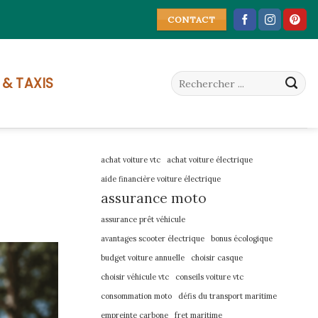
CONTACT
 & TAXIS
achat voiture vtc
achat voiture électrique
aide financière voiture électrique
assurance moto
assurance prêt véhicule
avantages scooter électrique
bonus écologique
budget voiture annuelle
choisir casque
choisir véhicule vtc
conseils voiture vtc
consommation moto
défis du transport maritime
empreinte carbone
fret maritime