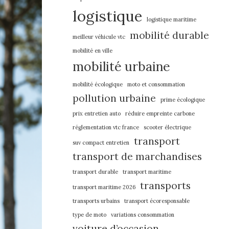
logistique
logistique maritime
mobilité durable
meilleur véhicule vtc
mobilité en ville
mobilité urbaine
mobilité écologique
moto et consommation
pollution urbaine
prime écologique
prix entretien auto
réduire empreinte carbone
réglementation vtc france
scooter électrique
transport
suv compact entretien
transport de marchandises
transport durable
transport maritime
transports
transport maritime 2026
transports urbains
transport écoresponsable
type de moto
variations consommation
voiture d’occasion