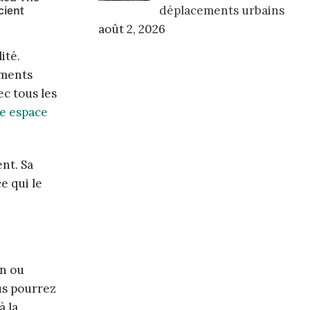
déplacements urbains
août 2, 2026
ité.
ements
ec tous les
e espace
nt. Sa
e qui le
in ou
ous pourrez
à la