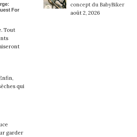
concept du BabyBiker
août 2, 2026
e. Tout
ents
miseront
Enfin,
sèches qui
tuce
ur garder