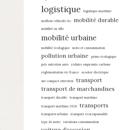
logistique
logistique maritime
mobilité durable
meilleur véhicule vtc
mobilité en ville
mobilité urbaine
mobilité écologique
moto et consommation
pollution urbaine
prime écologique
prix entretien auto
réduire empreinte carbone
réglementation vtc france
scooter électrique
transport
suv compact entretien
transport de marchandises
transport durable
transport maritime
transports
transport maritime 2026
transports urbains
transport écoresponsable
type de moto
variations consommation
voiture d’occasion