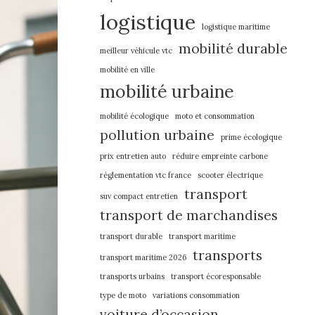
logistique
logistique maritime
mobilité durable
meilleur véhicule vtc
mobilité en ville
mobilité urbaine
mobilité écologique
moto et consommation
pollution urbaine
prime écologique
prix entretien auto
réduire empreinte carbone
réglementation vtc france
scooter électrique
transport
suv compact entretien
transport de marchandises
transport durable
transport maritime
transports
transport maritime 2026
transports urbains
transport écoresponsable
type de moto
variations consommation
voiture d’occasion