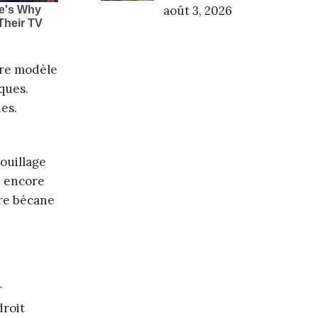
août 3, 2026
otre modèle
sques.
ies.
ouillage
n encore
tre bécane
r
droit