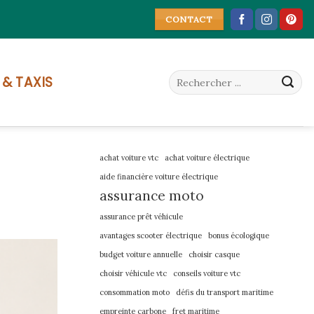
CONTACT
 & TAXIS
achat voiture vtc
achat voiture électrique
aide financière voiture électrique
assurance moto
assurance prêt véhicule
avantages scooter électrique
bonus écologique
budget voiture annuelle
choisir casque
choisir véhicule vtc
conseils voiture vtc
consommation moto
défis du transport maritime
empreinte carbone
fret maritime