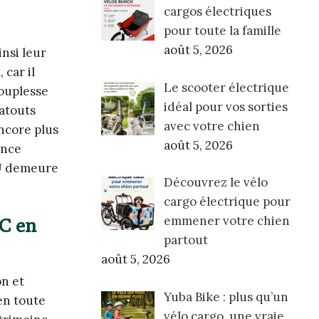
cargos électriques
pour toute la famille
août 5, 2026
nsi leur
 car il
Le scooter électrique
souplesse
idéal pour vos sorties
 atouts
avec votre chien
ncore plus
août 5, 2026
ance
SU demeure
Découvrez le vélo
cargo électrique pour
emmener votre chien
TC en
partout
août 5, 2026
on et
Yuba Bike : plus qu’un
en toute
vélo cargo, une vraie