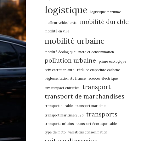
logistique
logistique maritime
mobilité durable
meilleur véhicule vtc
mobilité en ville
mobilité urbaine
mobilité écologique
moto et consommation
pollution urbaine
prime écologique
prix entretien auto
réduire empreinte carbone
réglementation vtc france
scooter électrique
transport
suv compact entretien
transport de marchandises
transport durable
transport maritime
transports
transport maritime 2026
transports urbains
transport écoresponsable
type de moto
variations consommation
voiture d’occasion