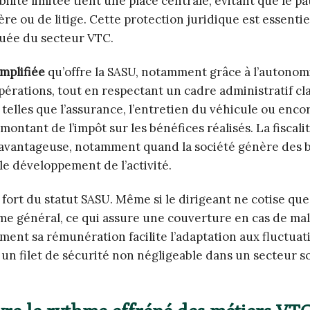
bilité limitée tient une place centrale, évitant que le p
re ou de litige. Cette protection juridique est essentie
squée du secteur VTC.
implifiée
qu’offre la SASU, notamment grâce à l’autonomi
pérations, tout en respectant un cadre administratif cla
 telles que l’assurance, l’entretien du véhicule ou encor
ntant de l’impôt sur les bénéfices réalisés. La fiscali
ir avantageuse, notamment quand la société génère des 
le développement de l’activité.
fort du statut SASU. Même si le dirigeant ne cotise que 
me général, ce qui assure une couverture en cas de mal
rement sa rémunération facilite l’adaptation aux fluctuat
ant un filet de sécurité non négligeable dans un secteur 