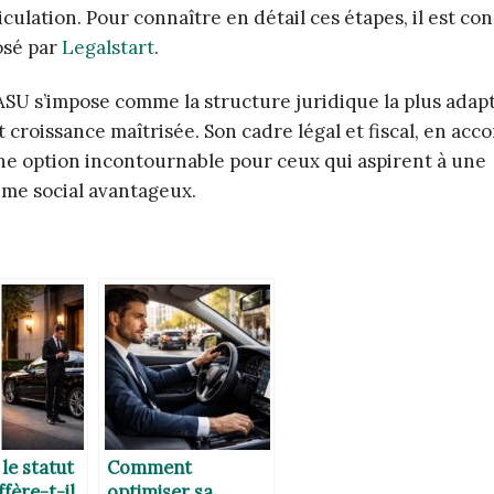
iculation. Pour connaître en détail ces étapes, il est con
osé par
Legalstart
.
 SASU s’impose comme la structure juridique la plus ada
roissance maîtrisée. Son cadre légal et fiscal, en acc
ne option incontournable pour ceux qui aspirent à une
ime social avantageux.
le statut
Comment
ffère-t-il
optimiser sa