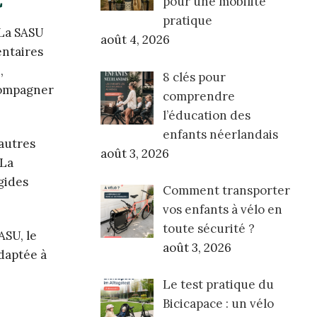
C
pour une mobilité
pratique
 La SASU
août 4, 2026
entaires
,
8 clés pour
compagner
comprendre
l’éducation des
enfants néerlandais
’autres
août 3, 2026
 La
igides
Comment transporter
vos enfants à vélo en
toute sécurité ?
ASU, le
août 3, 2026
adaptée à
Le test pratique du
Bicicapace : un vélo