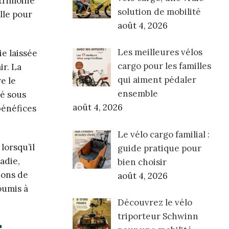
atrimoine
solution de mobilité
lle pour
août 4, 2026
Les meilleures vélos
e laissée
cargo pour les familles
ir. La
qui aiment pédaler
e le
ensemble
té sous
août 4, 2026
bénéfices
Le vélo cargo familial :
lorsqu’il
guide pratique pour
adie,
bien choisir
ions de
août 4, 2026
soumis à
Découvrez le vélo
triporteur Schwinn