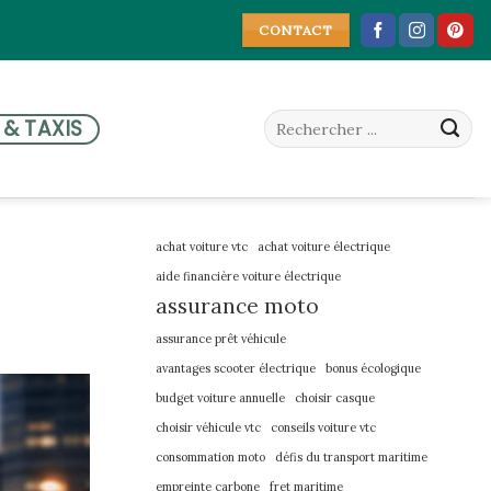
CONTACT
 & TAXIS
achat voiture vtc
achat voiture électrique
aide financière voiture électrique
assurance moto
assurance prêt véhicule
avantages scooter électrique
bonus écologique
budget voiture annuelle
choisir casque
choisir véhicule vtc
conseils voiture vtc
consommation moto
défis du transport maritime
empreinte carbone
fret maritime