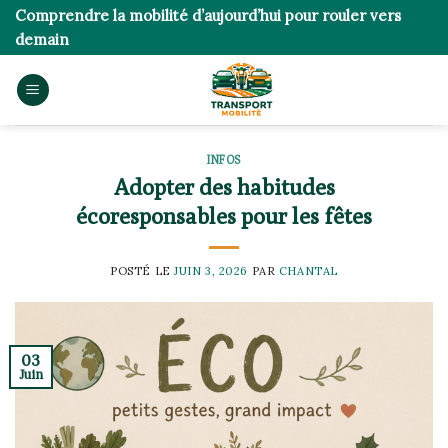
Skip
Comprendre la mobilité d’aujourd’hui pour rouler vers
to
demain
content
INFOS
Adopter des habitudes
écoresponsables pour les fêtes
POSTÉ LE
JUIN 3, 2026
PAR
CHANTAL
03
Juin