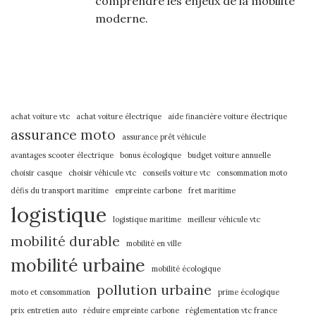
comprendre les enjeux de la mobilité
moderne.
achat voiture vtc
achat voiture électrique
aide financière voiture électrique
assurance moto
assurance prêt véhicule
avantages scooter électrique
bonus écologique
budget voiture annuelle
choisir casque
choisir véhicule vtc
conseils voiture vtc
consommation moto
défis du transport maritime
empreinte carbone
fret maritime
logistique
logistique maritime
meilleur véhicule vtc
mobilité durable
mobilité en ville
mobilité urbaine
mobilité écologique
pollution urbaine
moto et consommation
prime écologique
prix entretien auto
réduire empreinte carbone
réglementation vtc france