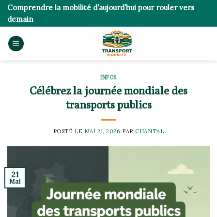
Skip
Comprendre la mobilité d’aujourd’hui pour rouler vers
to
demain
content
INFOS
Célébrez la journée mondiale des
transports publics
POSTÉ LE
MAI 21, 2026
PAR
CHANTAL
21
Mai